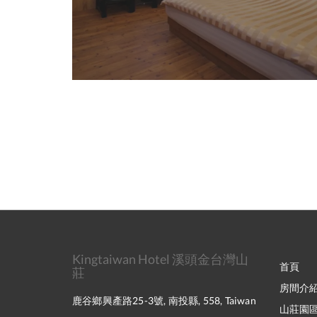
Kingtaiwan Hotel 溪頭金台灣山
首頁
莊
房間介
鹿谷鄉興產路25-3號, 南投縣, 558, Taiwan
山莊園