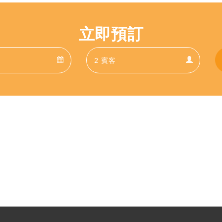
立即預訂
Departure
Guests
Departure
Guests
calendar
calendar