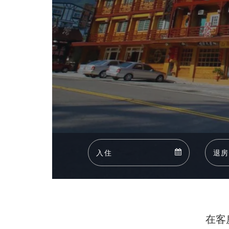
Arrival
Arrival
calendar
在客