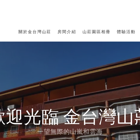
關於金台灣山莊
房間介紹
山莊園區相冊
體驗活動
歡迎光臨 金台灣山
一望無際的山嵐和雲海