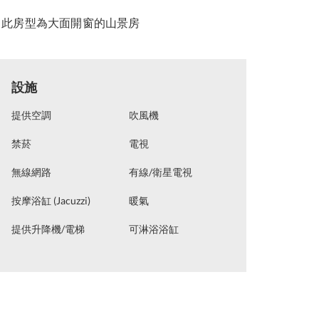
►此房型為大面開窗的山景房
設施
提供空調
吹風機
禁菸
電視
無線網路
有線/衛星電視
按摩浴缸 (Jacuzzi)
暖氣
提供升降機/電梯
可淋浴浴缸