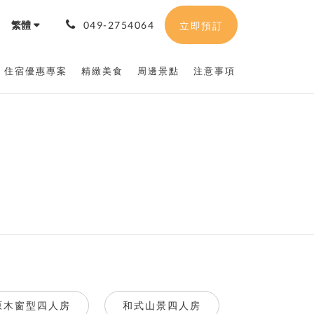
繁體
049-2754064
立即預訂
住宿優惠專案
精緻美食
周邊景點
注意事項
原木窗型四人房
和式山景四人房