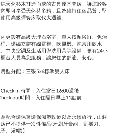
以純天然杉木打造而成的古典原木套房，讓您於客
房內即可享受天然芬多精，且為維持住宿品質，堅
持使用高級彈簧床取代大通舖。
房內更設有高級大理石浴室、單人按摩浴缸、免治
馬桶、環繞立體有線電視、吹風機、泡茶用飲水
機、中央空調及生活用盥洗用具等設備，更有24小
時櫃台人員為您服務，讓您住的舒適、安心。
►房型分配：三張5x6標準雙人床
Check in 時間：入住當日16:00過後
heck out時間：入住隔日早上11點前
【為配合環保署環保減塑政策以及永續旅行，山莊
客房已不提供一次性備品(牙刷牙膏組、刮鬍刀、
梳子、浴帽)】