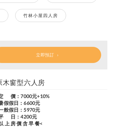
房
竹林小屋四人房
立即預訂
原木窗型六人房
 定 價：7000元+10%
 暑假假日：6600元
 一般假日：5970元
 平 日：4200元
以 上 房 價 含 早 餐<