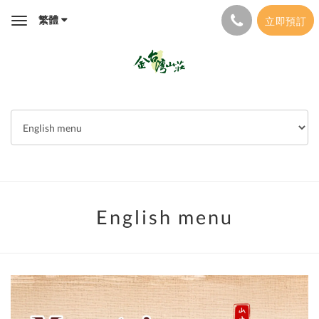
繁體
立即預訂
Toggle
navigation
English menu