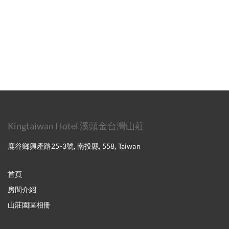
Kingtaiwan Hotel 溪頭金台灣山莊
鹿谷鄉興產路25-3號, 南投縣, 558, Taiwan
首頁
房間介紹
山莊園區相冊